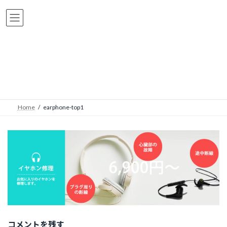
コ
ナ
ン
ビ
テ
ゲ
ン
ー
ツ
シ
earphone-top1
へ
ョ
ス
ン
キ
に
ッ
移
Home
earphone-top1
プ
動
コメントを残す