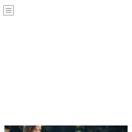
コ
ナ
ン
ビ
テ
ゲ
ン
ー
ツ
シ
メディア
へ
ョ
ス
ン
キ
に
ッ
移
Home
girl-422334_1920
girl-422334_1920
プ
動
girl-422334_1920
最
終
更
新
日
時
: