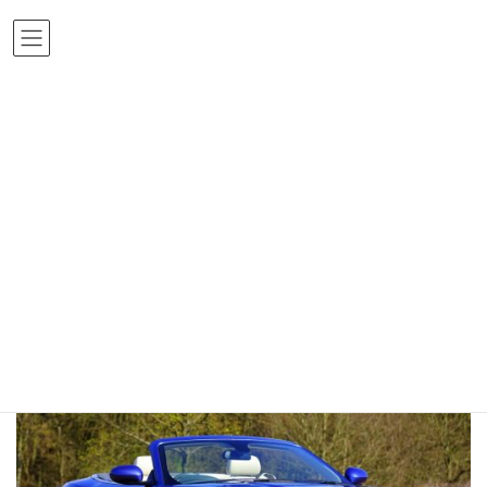
コ
ナ
ン
ビ
テ
ゲ
ン
ー
ツ
シ
メディア
へ
ョ
ス
ン
キ
に
ッ
移
Home
sports-car-1317645_1280 (1)
sports-car-1317645_1280 (1)
プ
動
sports-car-1317645_1280 (1)
最
終
更
新
日
時
: